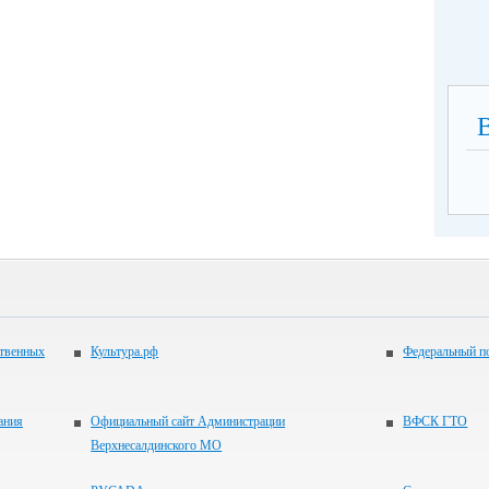
ственных
Культура.рф
Федеральный по
ания
Официальный сайт Администрации
ВФСК ГТО
Верхнесалдинского МО