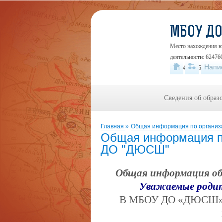
МБОУ Д
Место нахождения юр
деятельности: 624760
Напи
+7 (34345) 5-46-48
Сведения об образ
Главная
»
Общая информация по организ
Общая информация п
ДО "ДЮСШ"
Общая информация об 
Уважаемые родит
В МБОУ ДО «ДЮСШ» ус