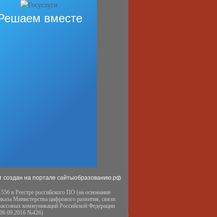
Решаем вместе
т создан на портале сайтыобразованию.рф
556 в Реестре российского ПО (на основании
иказа Министерства цифрового развития, связи
массовых коммуникаций Российской Федерации
 06.09.2016 №426)