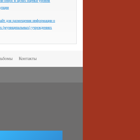
й опрос в целях оценки уровня
рупции
айт для размещения информации о
ых (муниципальных) учреждениях
льбомы
Контакты