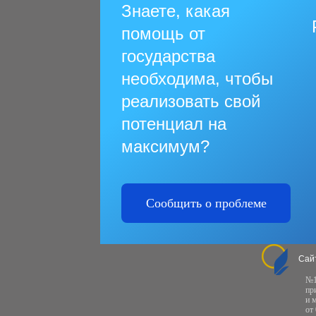
Знаете, какая
помощь от
государства
необходима, чтобы
реализовать свой
потенциал на
максимум?
Сообщить о проблеме
Сай
№1
пр
и 
от