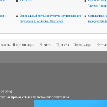
ного
РУСАDА
Социологически
"деловой" кор
ссии
Официальный сайт Министерства науки и высшего
Официальный с
образования Российской Федерации
государственн
овательной организации
Новости
Проекты
Информация
Фотоа
.08.2026
тивная прямая ссылка на источник обязательна