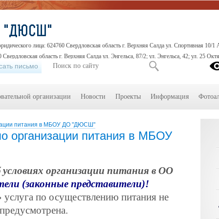
О "ДЮСШ"
идического лица: 624760 Свердловская область г. Верхняя Салда ул. Спортивная 10/1 
 Свердловская область г. Верхняя Салда ул. Энгельса, 87/2; ул. Энгельса, 42; ул. 25 Октя
сать письмо
овательной организации
Новости
Проекты
Информация
Фотоа
ации питания в МБОУ ДО "ДЮСШ"
о организации питания в МБОУ
условиях организации питания в ОО
ели (законные представители)!
луга по осуществлению питания не
предусмотрена.